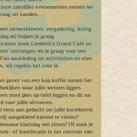
n jouw zakelijke evenementen nemen we
graag uit handen.
 een netwerkborrel, vergadering, lezing
tdag,wij helpen je graag.
ocaties zoals Liesbeth's Grand Café en
orst' ontvangen we je graag voor een
Van aankleding tot activiteiten en eten
n, wij regelen het voor je.
et genot van een kop koffie samen het
bekijken waar jullie wensen liggen.
een mooi plan op tafel leggen en dit na
d voor jullie uitvoeren.
al eens aan gedacht om jullie kerstborrel
stijl aangekleed kasteel te vieren?
eleeuwse klantdag wel zitten? Of zoek je
erk- of feestlocatie in het centrum van