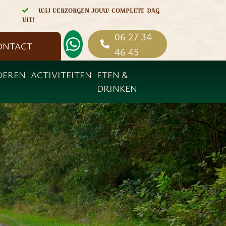
WIJ VERZORGEN JOUW COMPLETE DAG
UIT!
06 27 34
ONTACT
46 45
DEREN
ACTIVITEITEN
ETEN &
DRINKEN