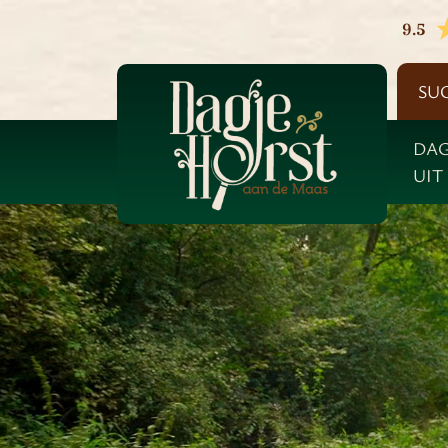
9.5
SU
DAG
UIT