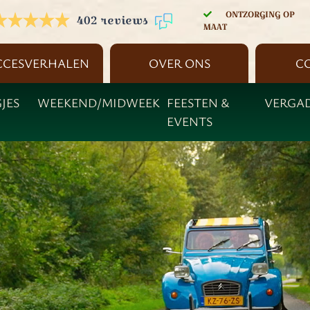
ONTZORGING OP
402 reviews
MAAT
CCESVERHALEN
OVER ONS
C
JES
WEEKEND/MIDWEEK
FEESTEN &
VERGA
EVENTS