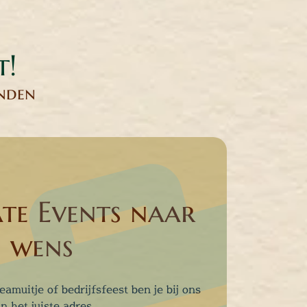
t!
anden
te Events naar
wens
eamuitje of bedrijfsfeest ben je bij ons
n het juiste adres.