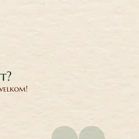
it?
 welkom!