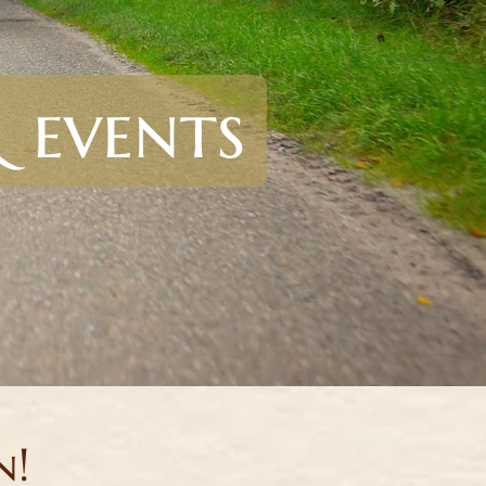
& events
n!