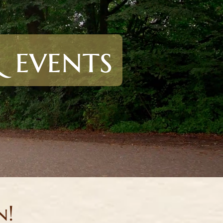
& events
n!