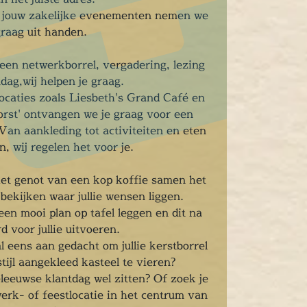
n jouw zakelijke evenementen nemen we
graag uit handen.
 een netwerkborrel, vergadering, lezing
tdag,wij helpen je graag.
ocaties zoals Liesbeth's Grand Café en
orst' ontvangen we je graag voor een
Van aankleding tot activiteiten en eten
n, wij regelen het voor je.
et genot van een kop koffie samen het
bekijken waar jullie wensen liggen.
een mooi plan op tafel leggen en dit na
d voor jullie uitvoeren.
al eens aan gedacht om jullie kerstborrel
stijl aangekleed kasteel te vieren?
eleeuwse klantdag wel zitten? Of zoek je
erk- of feestlocatie in het centrum van