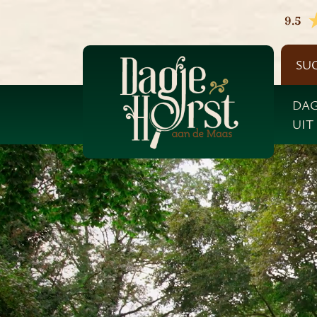
9.5
SU
DAG
UIT