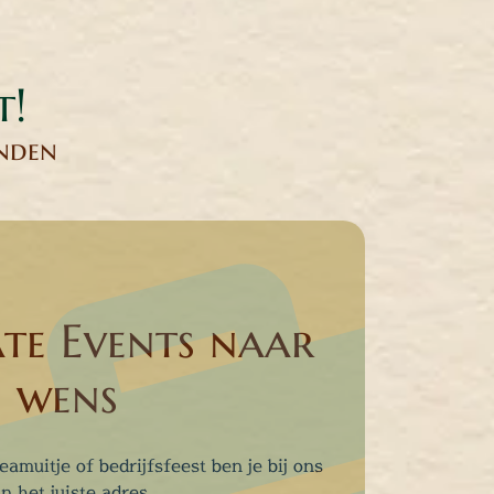
t!
anden
te Events naar
wens
eamuitje of bedrijfsfeest ben je bij ons
n het juiste adres.