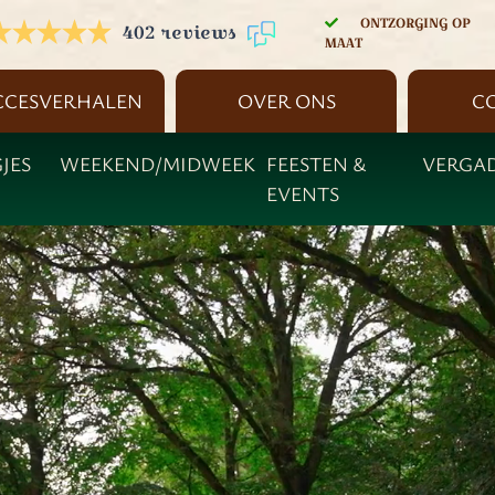
ONTZORGING OP
402 reviews
MAAT
CCESVERHALEN
OVER ONS
C
JES
WEEKEND/MIDWEEK
FEESTEN &
VERGA
EVENTS