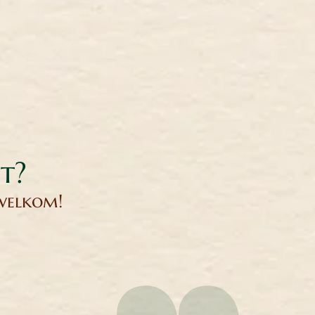
it?
 welkom!