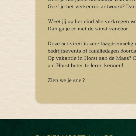
Chopper Tours
Geef je het verkeerde antwoord? Dan
je uit
mburg
Weet jij op het eind alle verkregen w
llen
Dan ga je er met de winst vandoor!
en
inken
Deze activiteit is zeer laagdrempelig
bedrijfsevents of familiedagen doorda
ieten
Op vakantie in Horst aan de Maas? Oo
tspannen
om Horst beter te leren kennen!
tuur
rlijk dagje
Zien we je snel?
cape Room
eel verzorgd
rangement
Chopper Tours
je uit
mburg
llen