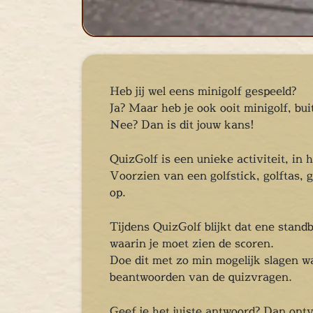
cape Room
eel verzorgd
rangement
Chopper Tours
je uit
Heb jij wel eens minigolf gespeeld?
Ja? Maar heb je ook ooit minigolf, bui
mburg
Nee? Dan is dit jouw kans!
llen
en
QuizGolf is een unieke activiteit, in
inken
Voorzien van een golfstick, golftas, go
ieten
op.
tspannen
tuur
Tijdens QuizGolf blijkt dat ene standb
rlijk dagje
waarin je moet zien de scoren.
Doe dit met zo min mogelijk slagen wan
cape Room
beantwoorden van de quizvragen.
eel verzorgd
rangement
Geef je het juiste antwoord? Dan ont