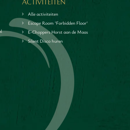
ACTIVITEITEN
Alle activiteiten
Escape Room 'Forbidden Floor'
al
E-Choppers Horst aan de Maas
Silent Disco huren