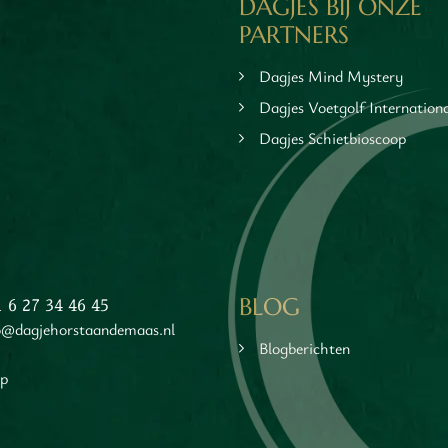
DAGJES BIJ ONZE
PARTNERS
Dagjes Mind Mystery
Dagjes Voetgolf Internation
Dagjes Schietbioscoop
BLOG
1 6 27 34 46 45
o@dagjehorstaandemaas.nl
Blogberichten
ap