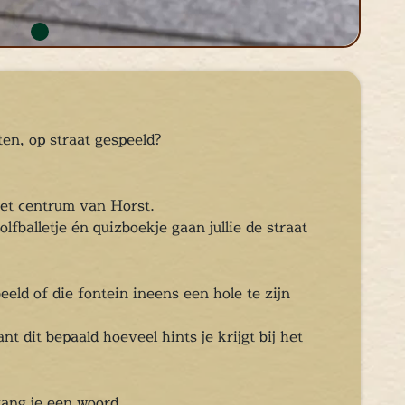
ten, op straat gespeeld?
 het centrum van Horst.
lfballetje én quizboekje gaan jullie de straat
eeld of die fontein ineens een hole te zijn
t dit bepaald hoeveel hints je krijgt bij het
vang je een woord.