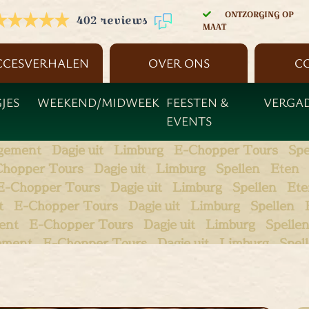
ONTZORGING OP
402 reviews
MAAT
CCESVERHALEN
OVER ONS
C
JES
WEEKEND/MIDWEEK
FEESTEN &
VERGA
EVENTS
gement
Dagje uit
Limburg
E-Chopper Tours
Spe
Chopper Tours
Dagje uit
Limburg
Spellen
Eten
E-Chopper Tours
Dagje uit
Limburg
Spellen
Ete
t
E-Chopper Tours
Dagje uit
Limburg
Spellen
ent
E-Chopper Tours
Dagje uit
Limburg
Spelle
ement
E-Chopper Tours
Dagje uit
Limburg
Spel
ngement
E-Chopper Tours
Dagje uit
Limburg
Sp
rangement
E-Chopper Tours
Dagje uit
Limburg
rrangement
E-Chopper Tours
Dagje uit
Limbur