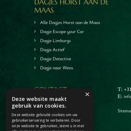
DAGJES HORST AAN DE
en
MAAS
inken
ieten
Alle Dagjes Horst aan de Maas
tspannen
Dagje Escape your Car
tuur
Dagje Limburgs
rlijk dagje
Dagje Actief
cape Room
Dagje Detective
eel verzorgd
Dagje naar Wens
rangement
Chopper Tours
je uit
CONTACT
T: +3
mburg
×
E:
inf
Deze website maakt
llen
Dagje Horst aan de Maas
gebruik van cookies.
en
Jacob Merlostraat 1
Sitem
inken
Deze website gebruikt cookies om uw
5961AA Horst
gebruikerservaring te verbeteren. Door
(enkel op afspraak)
ieten
onze website te gebruiken, stemt u in met