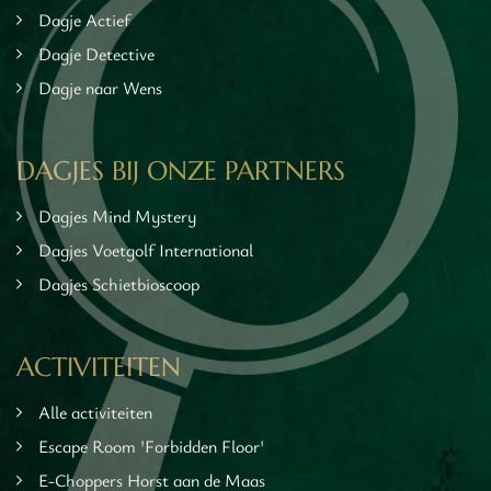
Dagje Actief
Dagje Detective
Dagje naar Wens
DAGJES BIJ ONZE PARTNERS
Dagjes Mind Mystery
Dagjes Voetgolf International
Dagjes Schietbioscoop
ACTIVITEITEN
Alle activiteiten
Escape Room 'Forbidden Floor'
E-Choppers Horst aan de Maas