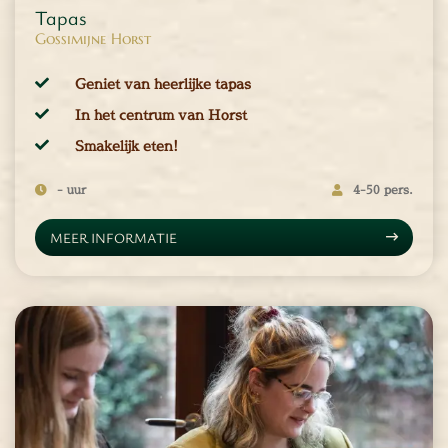
en
Tapas
inken
Gossimijne Horst
ieten
Geniet van heerlijke tapas
tspannen
In het centrum van Horst
tuur
Smakelijk eten!
rlijk dagje
cape Room
- uur
4-50 pers.
eel verzorgd
rangement
MEER INFORMATIE
Chopper Tours
je uit
mburg
llen
en
inken
ieten
tspannen