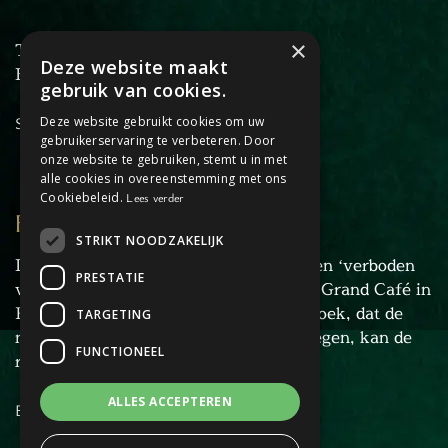
×
T: +31 6 27 34 46 45
Deze website maakt
E:
info@dagjehorstaandemaas.nl
gebruik van cookies.
Sitemap
Deze website gebruikt cookies om uw
gebruikerservaring te verbeteren. Door
onze website te gebruiken, stemt u in met
alle cookies in overeenstemming met ons
Cookiebeleid.
Lees verder
FORBIDDEN FLOOR
STRIKT NOODZAKELIJK
De recherche van Horst is gestuit op een ‘verboden
PRESTATIE
verdieping’ in het pand van Liesbeth’s Grand Café in
Horst. Door de omvang van het onderzoek, dat de
TARGETING
naam ‘Forbidden Floor’ heeft meegekregen, kan de
FUNCTIONEEL
recherche het niet alleen af.
ALLES ACCEPTEREN
Bekijk onze Escape Room!