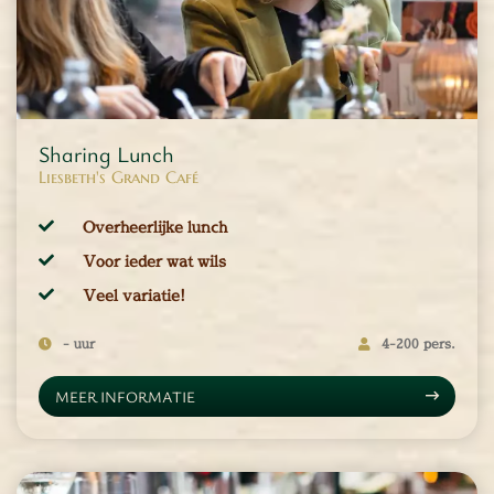
tuur
rlijk dagje
cape Room
eel verzorgd
rangement
Sharing Lunch
Chopper Tours
Liesbeth's Grand Café
je uit
Overheerlijke lunch
mburg
Voor ieder wat wils
llen
en
Veel variatie!
inken
- uur
4-200 pers.
ieten
tspannen
MEER INFORMATIE
tuur
rlijk dagje