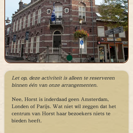
cape Room
eel verzorgd
rangement
Chopper Tours
je uit
mburg
llen
en
inken
ieten
Let op, deze activiteit is alleen te reserveren
binnen één van onze arrangementen.
tspannen
tuur
Nee, Horst is inderdaad geen Amsterdam,
rlijk dagje
Londen of Parijs. Wat niet wil zeggen dat het
cape Room
centrum van Horst haar bezoekers niets te
eel verzorgd
bieden heeft.
rangement