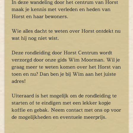
Chopper Tours
In deze wandeling door het centrum van Horst
je uit
maak je kennis met verleden en heden van
Horst en haar bewoners.
mburg
llen
Wie alles dacht te weten over Horst ontdekt nu
en
wat hij nog niet wist.
inken
ieten
Deze rondleiding door Horst Centrum wordt
tspannen
verzorgd door onze gids Wim Moorman. Wil je
tuur
graag meer te weten komen over het Horst van
rlijk dagje
toen en nu? Dan ben je bij Wim aan het juiste
cape Room
adres!
eel verzorgd
Uiteraard is het mogelijk om de rondleiding te
rangement
starten of te eindigen met een lekker kopje
Chopper Tours
koffie en gebak. Neem contact met ons op voor
je uit
de mogelijkheden en eventuele meerprijs.
mburg
llen