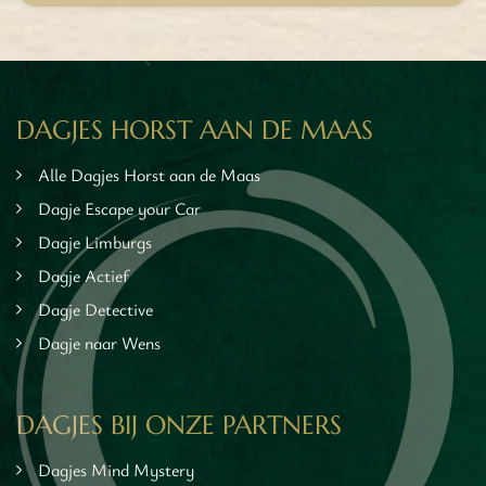
tuur
rlijk dagje
cape Room
eel verzorgd
DAGJES HORST AAN DE MAAS
rangement
Chopper Tours
Alle Dagjes Horst aan de Maas
je uit
Dagje Escape your Car
mburg
Dagje Limburgs
llen
Dagje Actief
en
Dagje Detective
inken
Dagje naar Wens
ieten
tspannen
tuur
DAGJES BIJ ONZE PARTNERS
rlijk dagje
Dagjes Mind Mystery