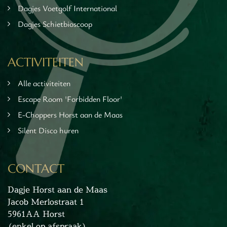
Dagjes Voetgolf International
Dagjes Schietbioscoop
ACTIVITEITEN
Alle activiteiten
Escape Room 'Forbidden Floor'
E-Choppers Horst aan de Maas
Silent Disco huren
CONTACT
Dagje Horst aan de Maas
Jacob Merlostraat 1
5961AA Horst
(enkel op afspraak)