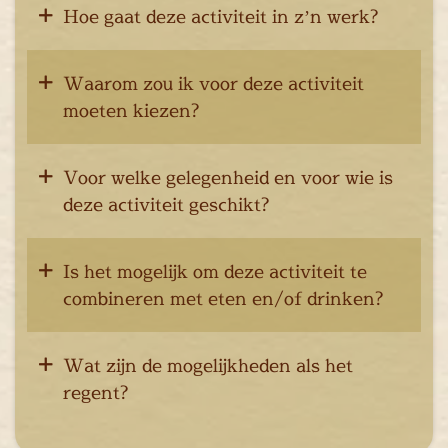
en
Hoe gaat deze activiteit in z’n werk?
inken
ieten
Waarom zou ik voor deze activiteit
tspannen
moeten kiezen?
tuur
rlijk dagje
cape Room
Voor welke gelegenheid en voor wie is
eel verzorgd
deze activiteit geschikt?
rangement
Chopper Tours
Is het mogelijk om deze activiteit te
je uit
combineren met eten en/of drinken?
mburg
llen
en
Wat zijn de mogelijkheden als het
inken
regent?
ieten
tspannen