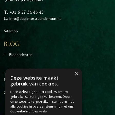
T: +31 6 27 34 46 45
E:
info@dagjehorstaandemaas.nl
Sitemap
BLOG
Blogberichten
×
T: +31 6 27 34 46 45
Deze website maakt
E:
info@dagjehorstaandemaas.nl
gebruik van cookies.
Sitemap
Deze website gebruikt cookies om uw
gebruikerservaring te verbeteren. Door
onze website te gebruiken, stemt u in met
alle cookies in overeenstemming met ons
Cookiebeleid.
Lees verder