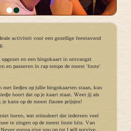
deale activiteit voor een gezellige feestavond
ag.
n opgezet en een bingokaart in ontvangst
n en passeren in rap tempo de meest 'foute'
 met liedjes op jullie bingokaarten staan, kun
edje hoort dat op je kaart staat. Weet jij als
je kans op de meest flauwe prijsjes!
niet horen, wat stimuleert dat iedereen veel
mee te zingen op de meest foute hits. Van
Never gonna give you up tot I will survive.