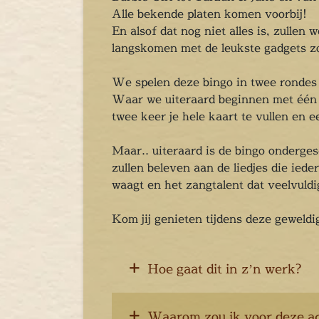
Chopper Tours
Alle bekende platen komen voorbij!
je uit
En alsof dat nog niet alles is, zullen
mburg
langskomen met de leukste gadgets zo
llen
en
We spelen deze bingo in twee rondes 
Waar we uiteraard beginnen met één en
inken
twee keer je hele kaart te vullen en 
ieten
tspannen
Maar.. uiteraard is de bingo onderges
tuur
zullen beleven aan de liedjes die ied
rlijk dagje
waagt en het zangtalent dat veelvuldi
cape Room
eel verzorgd
Kom jij genieten tijdens deze geweld
rangement
Chopper Tours
Hoe gaat dit in z’n werk?
je uit
mburg
llen
Waarom zou ik voor deze ac