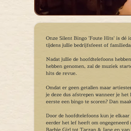
cape Room
eel verzorgd
rangement
Chopper Tours
je uit
Onze Silent Bingo 'Foute Hits' is dé i
tijdens jullie bedrijfsfeest of familied
mburg
llen
Nadat jullie de hoofdtelefoons hebbe
en
hebben genomen, zal de muziek starte
inken
hits de revue.
ieten
tspannen
Omdat er geen getallen maar artiesten
tuur
je deze dus afstrepen wanneer je het li
rlijk dagje
eerste een bingo te scoren? Dan maak 
cape Room
Door de hoofdtelefoons kun je elkaar 
eel verzorgd
eerder het lef heeft om ongegeneerd 
rangement
Barbie Girl tot Tarzan & Jane en van 