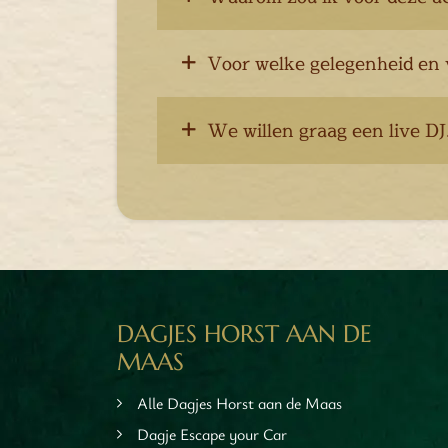
en
inken
Voor welke gelegenheid en vo
ieten
tspannen
tuur
We willen graag een live DJ,
rlijk dagje
cape Room
eel verzorgd
rangement
Chopper Tours
je uit
mburg
DAGJES HORST AAN DE
llen
MAAS
en
inken
Alle Dagjes Horst aan de Maas
ieten
Dagje Escape your Car