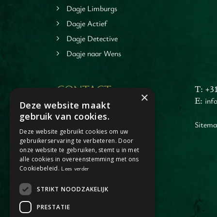
tspannen
Dagje Limburgs
tuur
Dagje Actief
rlijk dagje
Dagje Detective
Dagje naar Wens
CONTACT
T: +3
×
E:
inf
Deze website maakt
Dagje Horst aan de Maas
gebruik van cookies.
Jacob Merlostraat 1
Sitem
Deze website gebruikt cookies om uw
5961AA Horst
gebruikerservaring te verbeteren. Door
(enkel op afspraak)
onze website te gebruiken, stemt u in met
alle cookies in overeenstemming met ons
Cookiebeleid.
Lees verder
STRIKT NOODZAKELIJK
PRESTATIE