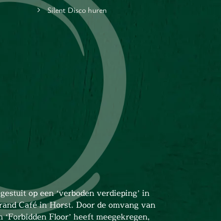
Silent Disco huren
gestuit op een ‘verboden verdieping’ in
rand Café in Horst. Door de omvang van
m ‘Forbidden Floor’ heeft meegekregen,