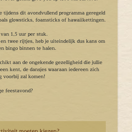
 we tijdens dit avondvullend programma geregeld
als glowsticks, foamsticks of hawaiikettingen.
van 1,5 uur per stuk.
 twee rijtjes, heb je uiteindelijk dus kans om
een bingo binnen te halen.
chikt aan de ongekende gezelligheid die jullie
ereen kent, de dansjes waaraan iedereen zich
g voorbij zal komen!
ige feestavond?
tiviteit moeten kiezen?