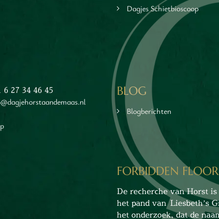
Dagjes Schietbioscoop
BLOG
1 6 27 34 46 45
o@dagjehorstaandemaas.nl
Blogberichten
ap
FORBIDDEN FLOOR
De recherche van Horst is 
het pand van Liesbeth’s G
het onderzoek, dat de naa