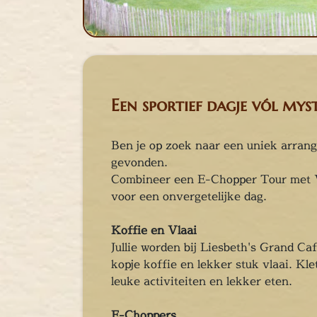
cape Room
eel verzorgd
rangement
Chopper Tours
je uit
Een sportief dagje vól myst
mburg
llen
Ben je op zoek naar een uniek arran
en
gevonden.
inken
Combineer een E-Chopper Tour met 
ieten
voor een onvergetelijke dag.
tspannen
tuur
Koffie en Vlaai
rlijk dagje
Jullie worden bij Liesbeth's Grand C
cape Room
kopje koffie en lekker stuk vlaai. Kle
leuke activiteiten en lekker eten.
eel verzorgd
rangement
E-Choppers