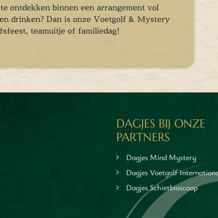
lf te ontdekken binnen een arrangement vol
n en drinken? Dan is onze Voetgolf & Mystery
jfsfeest, teamuitje of familiedag!
DAGJES BIJ ONZE
PARTNERS
Dagjes Mind Mystery
Dagjes Voetgolf Internation
Dagjes Schietbioscoop