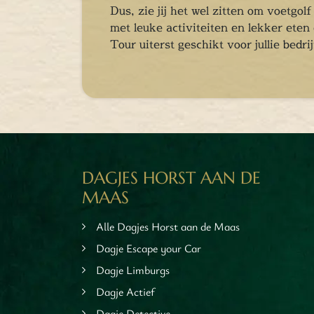
tspannen
Dus, zie jij het wel zitten om voetgo
tuur
met leuke activiteiten en lekker ete
rlijk dagje
Tour uiterst geschikt voor jullie bedri
DAGJES HORST AAN DE
MAAS
Alle Dagjes Horst aan de Maas
Dagje Escape your Car
Dagje Limburgs
Dagje Actief
Dagje Detective