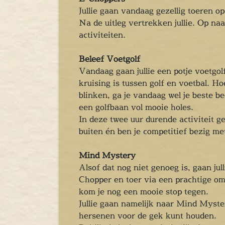
Chopper Tours
Jullie gaan vandaag gezellig toeren 
je uit
Na de uitleg vertrekken jullie. Op naa
mburg
activiteiten.
llen
en
Beleef Voetgolf
inken
Vandaag gaan jullie een potje voetgol
kruising is tussen golf en voetbal. Hoe
ieten
blinken, ga je vandaag wel je beste b
tspannen
een golfbaan vol mooie holes.
tuur
In deze twee uur durende activiteit ge
rlijk dagje
buiten én ben je competitief bezig me
cape Room
eel verzorgd
Mind Mystery
rangement
Alsof dat nog niet genoeg is, gaan jul
Chopper Tours
Chopper en toer via een prachtige omg
kom je nog een mooie stop tegen.
je uit
Jullie gaan namelijk naar Mind Myster
mburg
hersenen voor de gek kunt houden.
llen