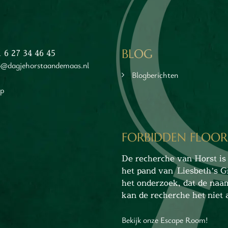
BLOG
1 6 27 34 46 45
o@dagjehorstaandemaas.nl
Blogberichten
ap
FORBIDDEN FLOOR
De recherche van Horst is 
het pand van Liesbeth’s G
het onderzoek, dat de naa
kan de recherche het niet a
Bekijk onze Escape Room!