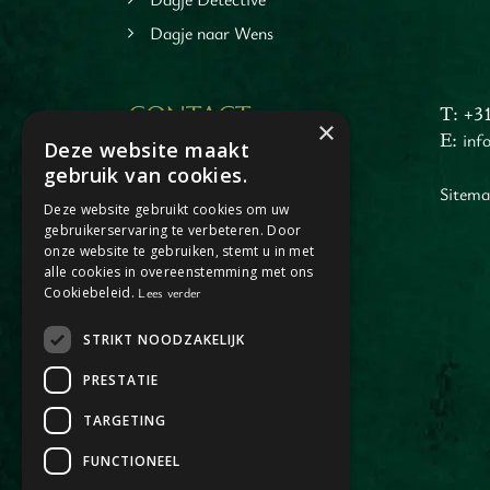
Dagje naar Wens
CONTACT
T: +3
×
E:
inf
Deze website maakt
Dagje Horst aan de Maas
gebruik van cookies.
Jacob Merlostraat 1
Sitem
Deze website gebruikt cookies om uw
5961AA Horst
gebruikerservaring te verbeteren. Door
(enkel op afspraak)
onze website te gebruiken, stemt u in met
alle cookies in overeenstemming met ons
Cookiebeleid.
Lees verder
STRIKT NOODZAKELIJK
PRESTATIE
TARGETING
FUNCTIONEEL