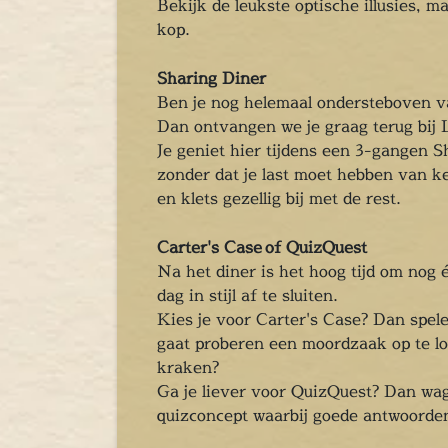
Bekijk de leukste optische illusies, 
en
kop.
inken
ieten
Sharing Diner
tspannen
Ben je nog helemaal ondersteboven van
tuur
Dan ontvangen we je graag terug bij 
Je geniet hier tijdens een 3-gangen 
rlijk dagje
zonder dat je last moet hebben van ke
cape Room
en klets gezellig bij met de rest.
eel verzorgd
rangement
Carter's Case
of QuizQuest
Chopper Tours
Na het diner is het hoog tijd om nog 
je uit
dag in stijl af te sluiten.
mburg
Kies je voor Carter's Case? Dan spele
llen
gaat proberen een moordzaak op te los
kraken?
en
Ga je liever voor QuizQuest? Dan wage
inken
quizconcept waarbij goede antwoorden
ieten