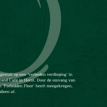
gestuit op een ‘verboden verdieping’ in
rand Café in Horst. Door de omvang van
m ‘Forbidden Floor’ heeft meegekregen,
lleen af.