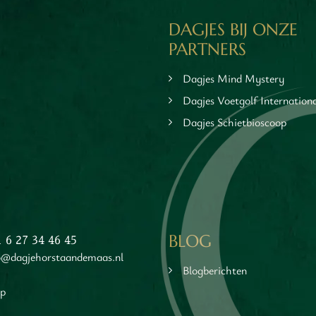
DAGJES BIJ ONZE
PARTNERS
Dagjes Mind Mystery
Dagjes Voetgolf Internation
Dagjes Schietbioscoop
EER INFORMATIE
MEER INFORMATIE
BLOG
1 6 27 34 46 45
o@dagjehorstaandemaas.nl
Blogberichten
ap