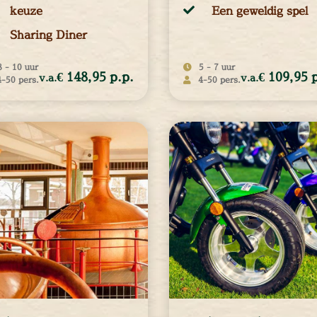
keuze
Een geweldig spel
Sharing Diner
8 - 10 uur
5 - 7 uur
€ 148,95 p.p.
€ 109,95 
v.a.
v.a.
4-50 pers.
4-50 pers.
€ 148,95
€ 109,9
4 - 50
4 - 50
personen
p.p.
personen
p.p.
EER INFORMATIE
MEER INFORMATIE