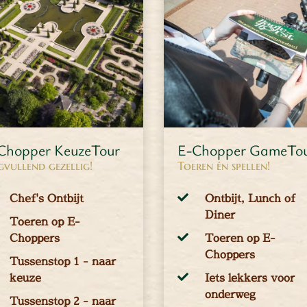
Chopper KeuzeTour
E-Chopper GameTo
vullend gezellig!
Toeren én spellen!
Chef's Ontbijt
Ontbijt, Lunch of
Diner
Toeren op E-
Choppers
Toeren op E-
Choppers
Tussenstop 1 - naar
keuze
Iets lekkers voor
onderweg
Tussenstop 2 - naar