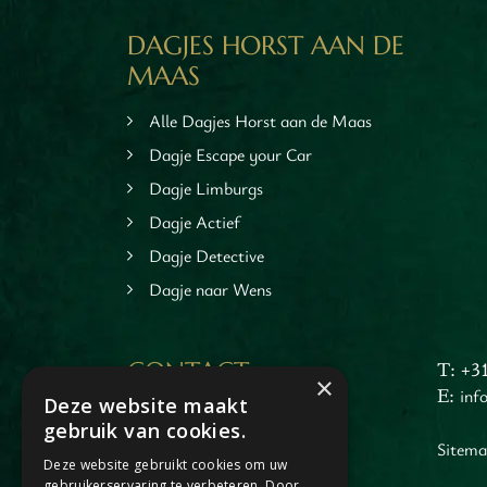
en
DAGJES HORST AAN DE
inken
MAAS
ieten
tspannen
Alle Dagjes Horst aan de Maas
tuur
Dagje Escape your Car
rlijk dagje
Dagje Limburgs
M
cape Room
Dagje Actief
eel verzorgd
rangement
Dagje Detective
Chopper Tours
Dagje naar Wens
je uit
mburg
CONTACT
T: +3
llen
×
E:
inf
en
Deze website maakt
Dagje Horst aan de Maas
inken
gebruik van cookies.
Jacob Merlostraat 1
Sitem
ieten
Deze website gebruikt cookies om uw
5961AA Horst
gebruikerservaring te verbeteren. Door