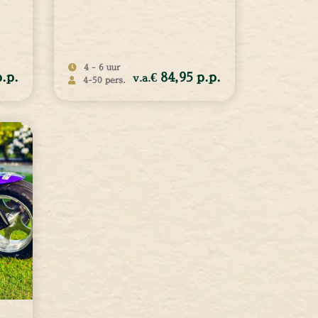
4 - 6 uur
p.p.
€ 84,95 p.p.
v.a.
4-50 pers.
5
€ 84,95
4 - 50
personen
p.p.
MEER INFORMATIE