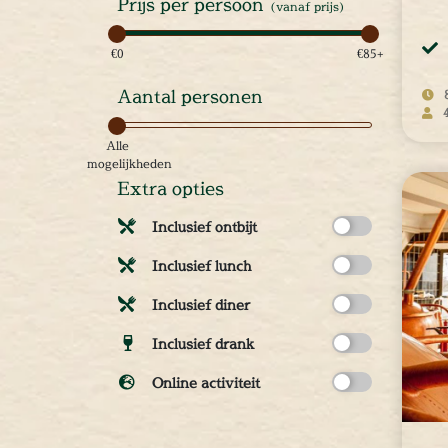
Prijs per persoon
(vanaf prijs)
cape Room
eel verzorgd
€0
€85+
rangement
Aantal personen
Chopper Tours
je uit
Alle
mburg
mogelijkheden
llen
Extra opties
en
Inclusief ontbijt
inken
ieten
Inclusief lunch
tspannen
Inclusief diner
tuur
Inclusief drank
rlijk dagje
cape Room
Online activiteit
eel verzorgd
M
rangement