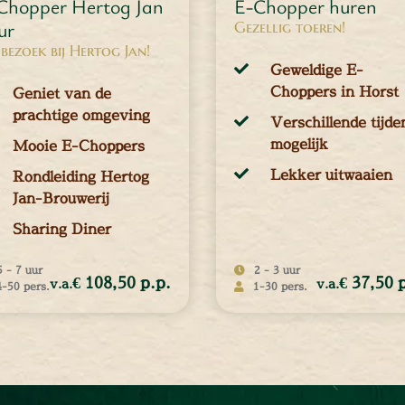
Chopper Hertog Jan
E-Chopper huren
ur
Gezellig toeren!
bezoek bij Hertog Jan!
Geweldige E-
Choppers in Horst
Geniet van de
prachtige omgeving
Verschillende tijde
mogelijk
Mooie E-Choppers
Lekker uitwaaien
Rondleiding Hertog
Jan-Brouwerij
Sharing Diner
5 - 7 uur
2 - 3 uur
€ 108,50 p.p.
€ 37,50 
v.a.
v.a.
4-50 pers.
1-30 pers.
€ 108,50
€ 37,50 p
2 uren
Per
persoon
p.p.
€ 42,50 p
3 uren