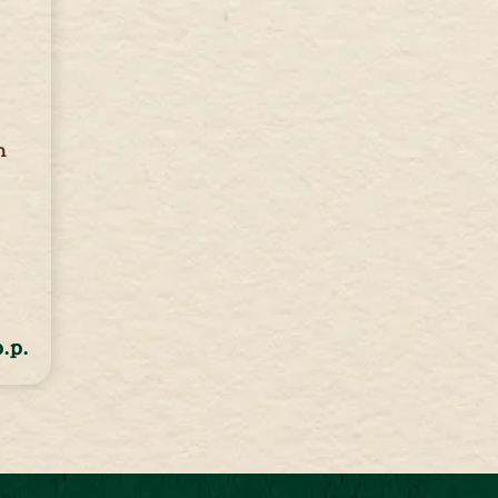
n
p.p.
.p.
.p.