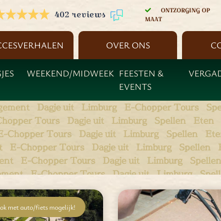
ONTZORGING OP
402 reviews
MAAT
CCESVERHALEN
OVER ONS
C
JES
WEEKEND/MIDWEEK
FEESTEN &
VERGA
EVENTS
gement
Dagje uit
Limburg
E-Chopper Tours
Spe
Chopper Tours
Dagje uit
Limburg
Spellen
Eten
E-Chopper Tours
Dagje uit
Limburg
Spellen
Ete
t
E-Chopper Tours
Dagje uit
Limburg
Spellen
ent
E-Chopper Tours
Dagje uit
Limburg
Spelle
ement
E-Chopper Tours
Dagje uit
Limburg
Spel
ngement
E-Chopper Tours
Dagje uit
Limburg
Sp
rangement
E-Chopper Tours
Dagje uit
Limburg
ok met auto/fiets mogelijk!
rrangement
E-Chopper Tours
Dagje uit
Limbur