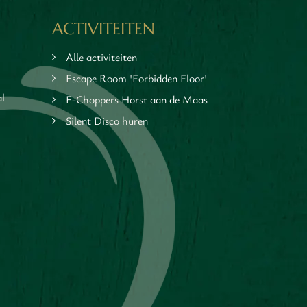
ACTIVITEITEN
Alle activiteiten
Escape Room 'Forbidden Floor'
al
E-Choppers Horst aan de Maas
Silent Disco huren