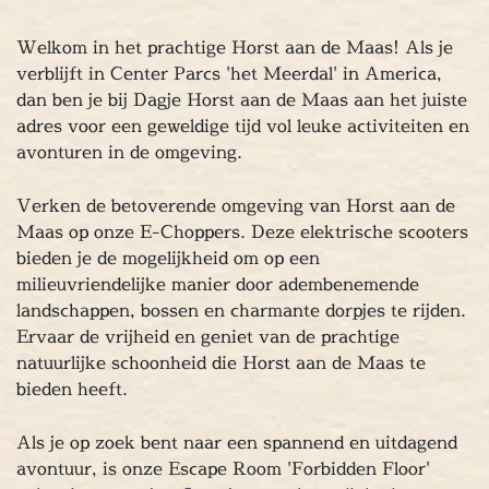
rangement
E-Chopper Tours
Dagje uit
Limburg
en
Eten
Drinken
Genieten
Ontspannen
Cultuu
Welkom in het prachtige Horst aan de Maas! Als je
erlijk dagje
Escape Room
Geheel verzorgd
Arra
verblijft in Center Parcs 'het Meerdal' in America,
nt
E-Chopper Tours
Dagje uit
Limburg
Spellen
dan ben je bij Dagje Horst aan de Maas aan het juiste
Drinken
adres voor een geweldige tijd vol leuke activiteiten en
Genieten
Ontspannen
Cultuur
Heerli
avonturen in de omgeving.
e
Escape Room
Geheel verzorgd
Arrangement
per Tours
Dagje uit
Limburg
Spellen
Eten
Dri
Verken de betoverende omgeving van Horst aan de
Genieten
Ontspannen
Cultuur
Heerlijk dagje
E
Maas op onze E-Choppers. Deze elektrische scooters
 Room
Geheel verzorgd
Arrangement
E-Chopper
bieden je de mogelijkheid om op een
Dagje uit
Limburg
Spellen
Eten
Drinken
Gen
milieuvriendelijke manier door adembenemende
Ontspannen
Cultuur
Heerlijk dagje
Escape Ro
landschappen, bossen en charmante dorpjes te rijden.
heel verzorgd
Arrangement
E-Chopper Tours
D
Ervaar de vrijheid en geniet van de prachtige
t
Limburg
Spellen
Eten
Drinken
natuurlijke schoonheid die Horst aan de Maas te
bieden heeft.
ieten
tspannen
Als je op zoek bent naar een spannend en uitdagend
tuur
avontuur, is onze Escape Room 'Forbidden Floor'
rlijk dagje