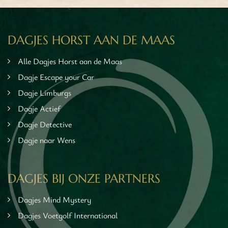
en
inken
ieten
DAGJES HORST AAN DE MAAS
tspannen
Alle Dagjes Horst aan de Maas
tuur
rlijk dagje
Dagje Escape your Car
cape Room
Dagje Limburgs
eel verzorgd
Dagje Actief
rangement
Dagje Detective
Chopper Tours
Dagje naar Wens
je uit
mburg
llen
DAGJES BIJ ONZE PARTNERS
en
inken
Dagjes Mind Mystery
ieten
Dagjes Voetgolf International
tspannen