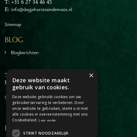
T: +31 6 27 34 46 45
E:
info@dagjehorstaandemaas.nl
Sitemap
BLOG
Blogberichten
×
T: +31 6 27 34 46 45
Deze website maakt
E:
info@dagjehorstaandemaas.nl
gebruik van cookies.
Sitemap
Deze website gebruikt cookies om uw
gebruikerservaring te verbeteren. Door
onze website te gebruiken, stemt u in met
alle cookies in overeenstemming met ons
Cookiebeleid.
Lees verder
FORBIDDEN FLOOR
STRIKT NOODZAKELIJK