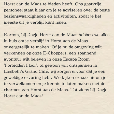
Chopper Tours
Horst aan de Maas te bieden heeft. Ons gastvrije
je uit
personeel staat klaar om je te adviseren over de beste
mburg
bezienswaardigheden en activiteiten, zodat je het
llen
meeste uit je verblijf kunt halen.
en
Kortom, bij Dagje Horst aan de Maas hebben we alles
inken
in huis om je verblijf in Horst aan de Maas
ieten
onvergetelijk te maken. Of je nu de omgeving wilt
tspannen
verkennen op onze E-Choppers, een spannend
tuur
avontuur wilt beleven in onze Escape Room
rlijk dagje
'Forbidden Floor', of gewoon wilt ontspannen in
cape Room
Liesbeth's Grand Café, wij zorgen ervoor dat je een
eel verzorgd
geweldige ervaring hebt. We kijken ernaar uit om je
rangement
te verwelkomen en je kennis te laten maken met de
charmes van Horst aan de Maas. Tot ziens bij Dagje
Chopper Tours
Horst aan de Maas!
je uit
mburg
llen