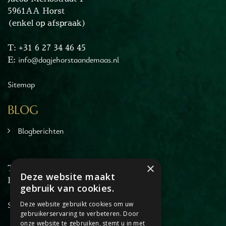
en
5961AA Horst
inken
(enkel op afspraak)
ieten
tspannen
T: +31 6 27 34 46 45
E:
info@dagjehorstaandemaas.nl
tuur
rlijk dagje
Sitemap
cape Room
eel verzorgd
BLOG
rangement
Chopper Tours
Blogberichten
je uit
mburg
×
T: +31 6 27 34 46 45
llen
Deze website maakt
E:
info@dagjehorstaandemaas.nl
en
gebruik van cookies.
inken
Sitemap
Deze website gebruikt cookies om uw
ieten
gebruikerservaring te verbeteren. Door
tspannen
onze website te gebruiken, stemt u in met