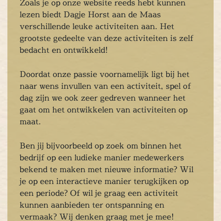
Zoals je op onze website reeds hebt kunnen
rangement
E-Chopper Tours
Dagje uit
Limburg
lezen biedt Dagje Horst aan de Maas
en
Eten
Drinken
Genieten
Ontspannen
Cultuu
verschillende leuke activiteiten aan. Het
erlijk dagje
Escape Room
Geheel verzorgd
Arra
grootste gedeelte van deze activiteiten is zelf
nt
E-Chopper Tours
Dagje uit
Limburg
Spellen
bedacht en ontwikkeld!
Drinken
Genieten
Ontspannen
Cultuur
Heerli
e
Escape Room
Geheel verzorgd
Arrangement
Doordat onze passie voornamelijk ligt bij het
per Tours
Dagje uit
Limburg
Spellen
Eten
Dri
naar wens invullen van een activiteit, spel of
Genieten
Ontspannen
Cultuur
Heerlijk dagje
E
dag zijn we ook zeer gedreven wanneer het
gaat om het ontwikkelen van activiteiten op
 Room
Geheel verzorgd
Arrangement
E-Chopper
maat.
Dagje uit
Limburg
Spellen
Eten
Drinken
Gen
Ontspannen
Cultuur
Heerlijk dagje
Escape Ro
Ben jij bijvoorbeeld op zoek om binnen het
heel verzorgd
Arrangement
E-Chopper Tours
D
bedrijf op een ludieke manier medewerkers
t
Limburg
Spellen
Eten
Drinken
bekend te maken met nieuwe informatie? Wil
ieten
je op een interactieve manier terugkijken op
tspannen
een periode? Of wil je graag een activiteit
tuur
kunnen aanbieden ter ontspanning en
rlijk dagje
vermaak? Wij denken graag met je mee!