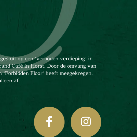
gestuit op een ‘verboden verdieping’ in
rand Café in Horst. Door de omvang van
m ‘Forbidden Floor’ heeft meegekregen,
lleen af.