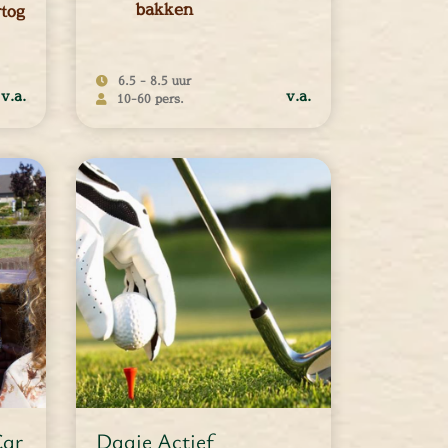
bakken
rtog
6.5 - 8.5 uur
v.a.
v.a.
10-60 pers.
10 - 60 personen
MEER INFORMATIE
Car
Dagje Actief