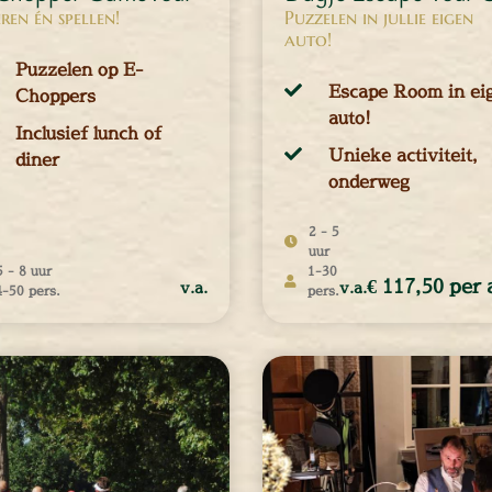
ren én spellen!
Puzzelen in jullie eigen
auto!
Puzzelen op E-
Escape Room in ei
Choppers
auto!
Inclusief lunch of
Unieke activiteit,
diner
onderweg
2 - 5
uur
5 - 8 uur
1-30
€ 117,50 per 
v.a.
v.a.
4-50 pers.
pers.
4 - 50 personen
€ 117,50 per
2
pers.
auto
€ 139,50 pe
3 - 5
pers.
auto