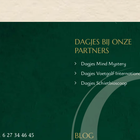
10 - 60 personen
DAGJES BIJ ONZE
PARTNERS
Dagjes Mind Mystery
Dagjes Voetgolf Internation
Dagjes Schietbioscoop
EER INFORMATIE
MEER INFORMATIE
BLOG
1 6 27 34 46 45