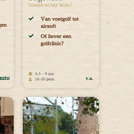
Lekker actief bezig!
Van voetgolf tot
gen
airsoft
Of liever een
golfclinic?
6.5 - 9 uur
auto
v.a.
10-50 pers.
10 - 50 personen
r