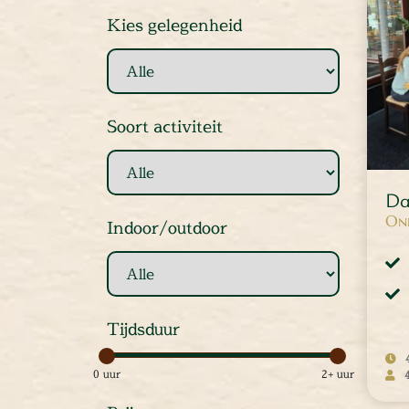
ieten
Kies gelegenheid
tspannen
tuur
rlijk dagje
cape Room
Soort activiteit
eel verzorgd
rangement
Chopper Tours
Da
je uit
Onb
Indoor/outdoor
mburg
llen
en
inken
Tijdsduur
ieten
tspannen
0 uur
2+ uur
tuur
rlijk dagje