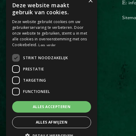
×
E:
inf
Deze website maakt
Dagje Horst aan de Maas
gebruik van cookies.
Jacob Merlostraat 1
Sitem
Deze website gebruikt cookies om uw
5961AA Horst
gebruikerservaring te verbeteren. Door
(enkel op afspraak)
onze website te gebruiken, stemt u in met
alle cookies in overeenstemming met ons
Cookiebeleid.
Lees verder
STRIKT NOODZAKELIJK
PRESTATIE
TARGETING
FUNCTIONEEL
ALLES ACCEPTEREN
ALLES AFWIJZEN
DETAILS WEERGEVEN