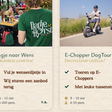
gje naar Wens
E-Chopper DagTour
ezorgd genieten!
Dagvullend gezellig!
Vul je wensenlijstje in
Toeren op E-
Choppers
Wij sturen een aanbod
terug
Met leuke tussenst
4 - 12 uur
8 - 10 uur
v.a.
4-200 pers.
4-50 pers.