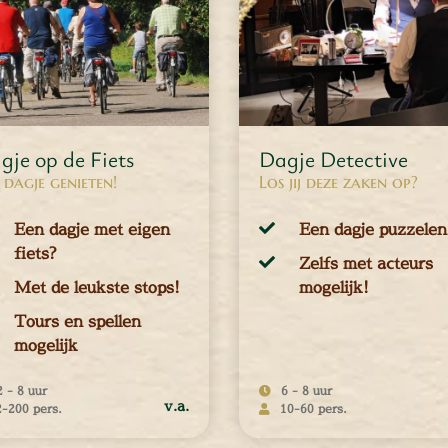
EER INFORMATIE
MEER INFORMATIE
gje op de Fiets
Dagje Detective
 dagje genieten!
Los jij deze zaken op?
Een dagje met eigen
Een dagje puzzelen
fiets?
Zelfs met acteurs
Met de leukste stops!
mogelijk!
Tours en spellen
mogelijk
2 - 8 uur
6 - 8 uur
v.a.
2-200 pers.
10-60 pers.