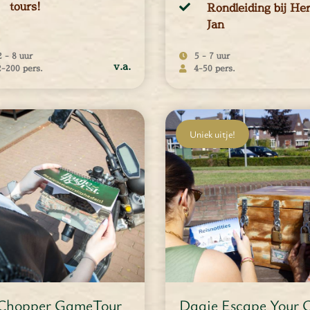
tours!
Rondleiding bij He
Jan
2 - 8 uur
5 - 7 uur
v.a.
2-200 pers.
4-50 pers.
4 - 50 personen
Uniek uitje!
EER INFORMATIE
MEER INFORMATIE
Chopper GameTour
Dagje Escape Your 