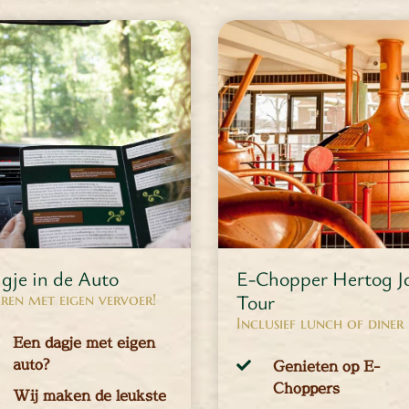
4 - 200 personen
2 - 50 personen
EER INFORMATIE
MEER INFORMATIE
gje in de Auto
E-Chopper Hertog J
Tour
ren met eigen vervoer!
Inclusief lunch of diner
Een dagje met eigen
auto?
Genieten op E-
Choppers
Wij maken de leukste