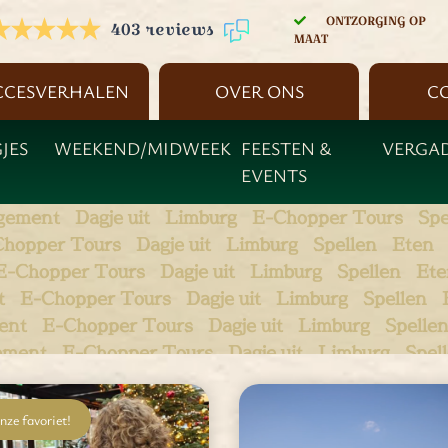
ONTZORGING OP
403 reviews
MAAT
CCESVERHALEN
OVER ONS
C
JES
WEEKEND/MIDWEEK
FEESTEN &
VERGA
EVENTS
gement
Dagje uit
Limburg
E-Chopper Tours
Spe
Chopper Tours
Dagje uit
Limburg
Spellen
Eten
E-Chopper Tours
Dagje uit
Limburg
Spellen
Ete
t
E-Chopper Tours
Dagje uit
Limburg
Spellen
ent
E-Chopper Tours
Dagje uit
Limburg
Spelle
ement
E-Chopper Tours
Dagje uit
Limburg
Spel
ngement
E-Chopper Tours
Dagje uit
Limburg
Sp
rangement
E-Chopper Tours
Dagje uit
Limburg
nze favoriet!
rrangement
E-Chopper Tours
Dagje uit
Limbur