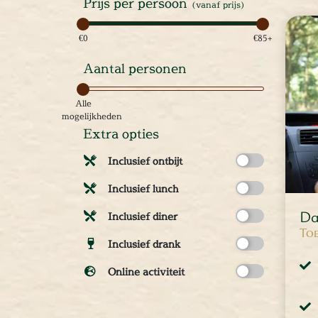
Prijs per persoon
(vanaf prijs)
cape Room
eel verzorgd
€0
€85+
rangement
Aantal personen
Chopper Tours
je uit
Alle
mburg
mogelijkheden
llen
Extra opties
en
Inclusief ontbijt
inken
ieten
Inclusief lunch
M
tspannen
Da
Inclusief diner
tuur
Toe
Inclusief drank
rlijk dagje
cape Room
Online activiteit
eel verzorgd
rangement