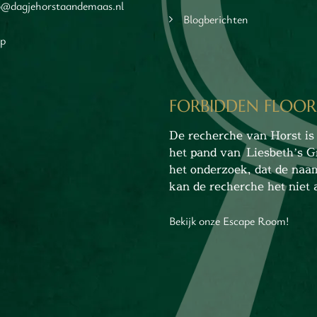
o@dagjehorstaandemaas.nl
Blogberichten
ap
FORBIDDEN FLOOR
De recherche van Horst is 
het pand van Liesbeth’s G
het onderzoek, dat de naa
kan de recherche het niet a
Bekijk onze Escape Room!