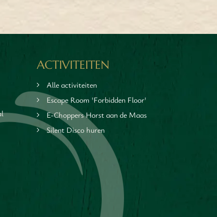
2 - 200 personen
ACTIVITEITEN
Alle activiteiten
Escape Room 'Forbidden Floor'
al
E-Choppers Horst aan de Maas
Silent Disco huren
MEER INFORMATIE