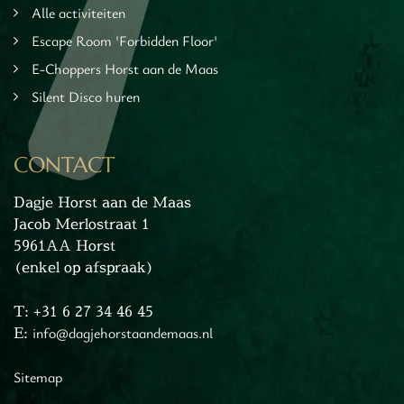
Alle activiteiten
cape Room
eel verzorgd
Escape Room 'Forbidden Floor'
rangement
E-Choppers Horst aan de Maas
Chopper Tours
Silent Disco huren
je uit
mburg
CONTACT
llen
en
Dagje Horst aan de Maas
inken
Jacob Merlostraat 1
ieten
5961AA Horst
tspannen
(enkel op afspraak)
tuur
rlijk dagje
T: +31 6 27 34 46 45
cape Room
E:
info@dagjehorstaandemaas.nl
eel verzorgd
Sitemap
rangement