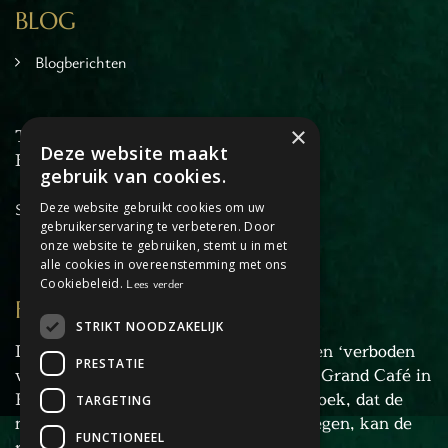
Chopper Tours
BLOG
je uit
mburg
Blogberichten
llen
en
×
T: +31 6 27 34 46 45
inken
Deze website maakt
E:
info@dagjehorstaandemaas.nl
ieten
gebruik van cookies.
tspannen
Sitemap
Deze website gebruikt cookies om uw
tuur
gebruikerservaring te verbeteren. Door
rlijk dagje
onze website te gebruiken, stemt u in met
alle cookies in overeenstemming met ons
cape Room
Cookiebeleid.
Lees verder
eel verzorgd
FORBIDDEN FLOOR
rangement
STRIKT NOODZAKELIJK
De recherche van Horst is gestuit op een ‘verboden
Chopper Tours
PRESTATIE
verdieping’ in het pand van Liesbeth’s Grand Café in
je uit
Horst. Door de omvang van het onderzoek, dat de
TARGETING
mburg
naam ‘Forbidden Floor’ heeft meegekregen, kan de
llen
FUNCTIONEEL
recherche het niet alleen af.