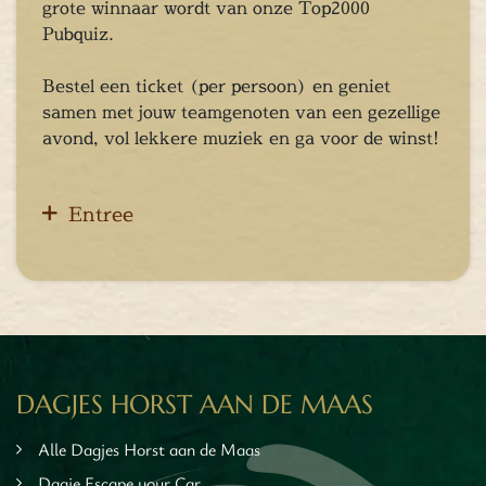
Chopper Tours
grote winnaar wordt van onze Top2000
je uit
Pubquiz.
mburg
Bestel een ticket (per persoon) en geniet
llen
samen met jouw teamgenoten van een gezellige
en
avond, vol lekkere muziek en ga voor de winst!
inken
ieten
tspannen
Entree
tuur
rlijk dagje
cape Room
eel verzorgd
rangement
Chopper Tours
DAGJES HORST AAN DE MAAS
je uit
mburg
Alle Dagjes Horst aan de Maas
llen
Dagje Escape your Car