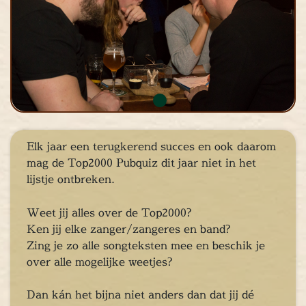
cape Room
eel verzorgd
rangement
Chopper Tours
je uit
mburg
llen
en
Elk jaar een terugkerend succes en ook daarom
inken
mag de Top2000 Pubquiz dit jaar niet in het
ieten
lijstje ontbreken.
tspannen
Weet jij alles over de Top2000?
tuur
Ken jij elke zanger/zangeres en band?
rlijk dagje
Zing je zo alle songteksten mee en beschik je
cape Room
over alle mogelijke weetjes?
eel verzorgd
rangement
Dan kán het bijna niet anders dan dat jij dé