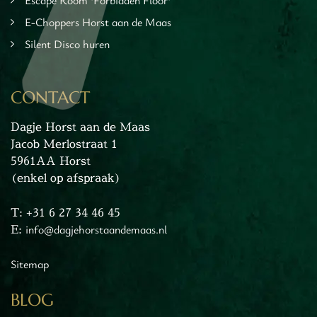
Escape Room 'Forbidden Floor'
tuur
E-Choppers Horst aan de Maas
rlijk dagje
Silent Disco huren
cape Room
eel verzorgd
rangement
CONTACT
Chopper Tours
Dagje Horst aan de Maas
je uit
Jacob Merlostraat 1
mburg
5961AA Horst
llen
(enkel op afspraak)
en
inken
T: +31 6 27 34 46 45
ieten
E:
info@dagjehorstaandemaas.nl
tspannen
Sitemap
tuur
rlijk dagje
BLOG