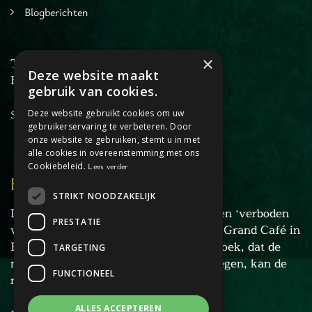
Blogberichten
×
T: +31 6 27 34 46 45
Deze website maakt
E:
info@dagjehorstaandemaas.nl
gebruik van cookies.
Sitemap
Deze website gebruikt cookies om uw
gebruikerservaring te verbeteren. Door
onze website te gebruiken, stemt u in met
alle cookies in overeenstemming met ons
Cookiebeleid.
Lees verder
FORBIDDEN FLOOR
STRIKT NOODZAKELIJK
De recherche van Horst is gestuit op een ‘verboden
PRESTATIE
verdieping’ in het pand van Liesbeth’s Grand Café in
Horst. Door de omvang van het onderzoek, dat de
TARGETING
naam ‘Forbidden Floor’ heeft meegekregen, kan de
FUNCTIONEEL
recherche het niet alleen af.
ALLES ACCEPTEREN