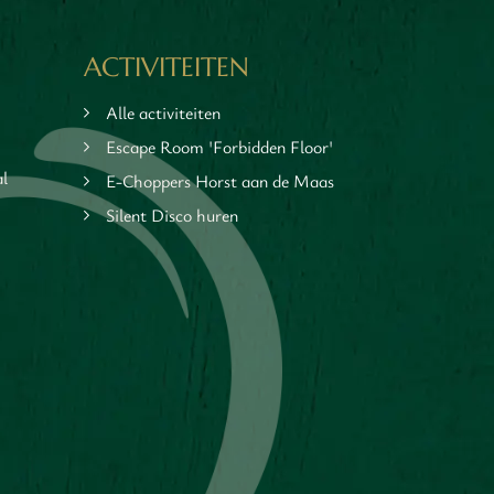
ACTIVITEITEN
Alle activiteiten
Escape Room 'Forbidden Floor'
al
E-Choppers Horst aan de Maas
Silent Disco huren