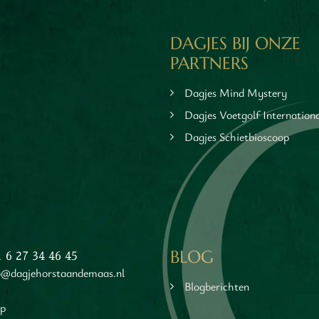
DAGJES BIJ ONZE
PARTNERS
Dagjes Mind Mystery
Dagjes Voetgolf Internation
Dagjes Schietbioscoop
BLOG
1 6 27 34 46 45
o@dagjehorstaandemaas.nl
Blogberichten
ap