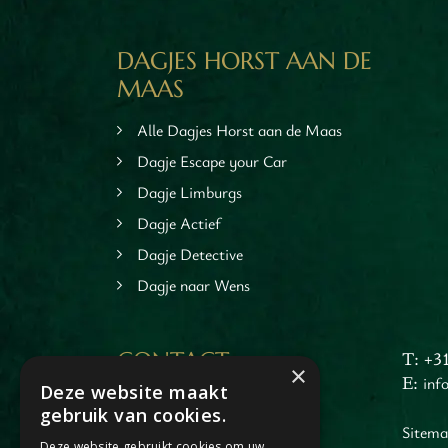
ieten
tspannen
DAGJES HORST AAN DE
tuur
MAAS
rlijk dagje
cape Room
Alle Dagjes Horst aan de Maas
eel verzorgd
Dagje Escape your Car
rangement
Dagje Limburgs
Chopper Tours
Dagje Actief
je uit
mburg
Dagje Detective
llen
Dagje naar Wens
en
inken
CONTACT
T: +3
ieten
×
E:
inf
tspannen
Deze website maakt
Dagje Horst aan de Maas
gebruik van cookies.
tuur
Jacob Merlostraat 1
Sitem
rlijk dagje
Deze website gebruikt cookies om uw