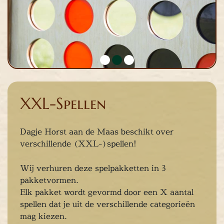
Chopper Tours
je uit
mburg
llen
en
inken
ieten
tspannen
XXL-Spellen
tuur
rlijk dagje
Dagje Horst aan de Maas beschikt over
cape Room
verschillende (XXL-)spellen!
eel verzorgd
rangement
Wij verhuren deze spelpakketten in 3
Chopper Tours
pakketvormen.
je uit
Elk pakket wordt gevormd door een X aantal
mburg
spellen dat je uit de verschillende categorieën
mag kiezen.
llen