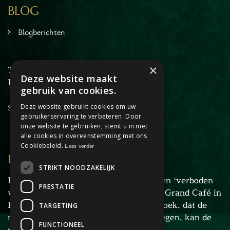
BLOG
Blogberichten
×
T: +31 6 27 34 46 45
Deze website maakt
E:
info@dagjehorstaandemaas.nl
gebruik van cookies.
Sitemap
Deze website gebruikt cookies om uw
gebruikerservaring te verbeteren. Door
onze website te gebruiken, stemt u in met
alle cookies in overeenstemming met ons
Cookiebeleid.
Lees verder
FORBIDDEN FLOOR
STRIKT NOODZAKELIJK
De recherche van Horst is gestuit op een ‘verboden
PRESTATIE
verdieping’ in het pand van Liesbeth’s Grand Café in
Horst. Door de omvang van het onderzoek, dat de
TARGETING
naam ‘Forbidden Floor’ heeft meegekregen, kan de
FUNCTIONEEL
recherche het niet alleen af.