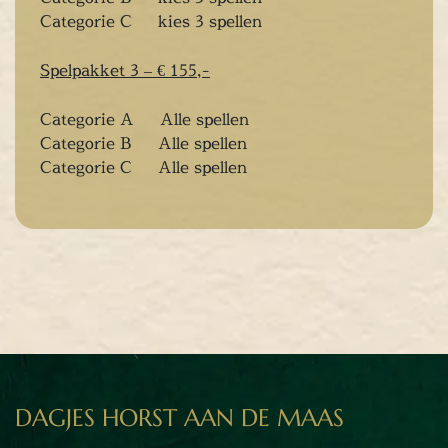
Categorie C kies 3 spellen
tuur
rlijk dagje
Spelpakket 3 – € 155,-
cape Room
eel verzorgd
Categorie A Alle spellen
rangement
Categorie B Alle spellen
Chopper Tours
Categorie C Alle spellen
je uit
mburg
llen
en
inken
ieten
tspannen
tuur
rlijk dagje
DAGJES HORST AAN DE MAAS