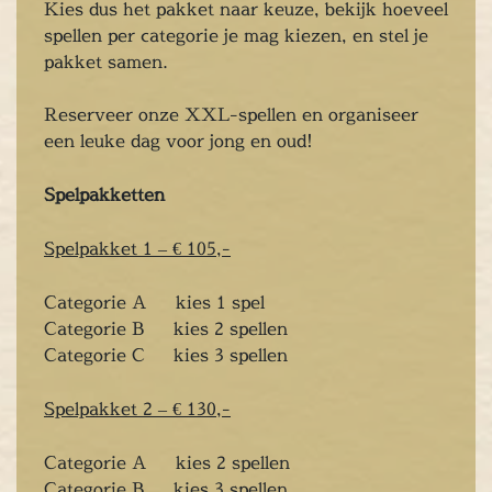
Kies dus het pakket naar keuze, bekijk hoeveel
en
spellen per categorie je mag kiezen, en stel je
inken
pakket samen.
ieten
tspannen
Reserveer onze XXL-spellen en organiseer
tuur
een leuke dag voor jong en oud!
rlijk dagje
cape Room
Spelpakketten
eel verzorgd
Spelpakket 1 – € 105,-
rangement
Chopper Tours
Categorie A kies 1 spel
je uit
Categorie B kies 2 spellen
mburg
Categorie C kies 3 spellen
llen
en
Spelpakket 2 – € 130,-
inken
ieten
Categorie A kies 2 spellen
tspannen
Categorie B kies 3 spellen