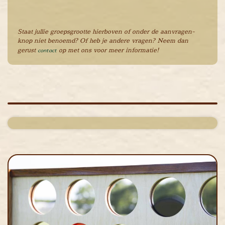
cape Room
eel verzorgd
Staat jullie groepsgrootte hierboven of onder de aanvragen-
rangement
knop niet benoemd? Of heb je andere vragen? Neem dan
Chopper Tours
gerust
contact
op met ons voor meer informatie!
je uit
mburg
llen
en
inken
ieten
tspannen
tuur
rlijk dagje
cape Room
eel verzorgd
rangement