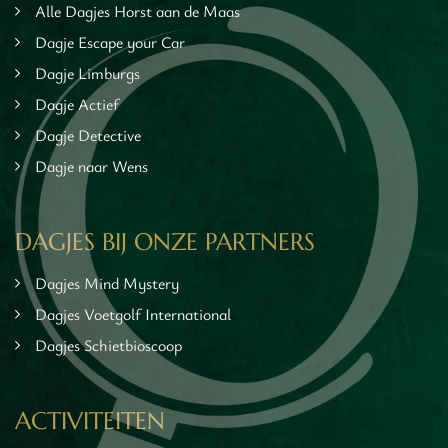
Alle Dagjes Horst aan de Maas
Dagje Escape your Car
Dagje Limburgs
Dagje Actief
Dagje Detective
Dagje naar Wens
DAGJES BIJ ONZE PARTNERS
Dagjes Mind Mystery
Dagjes Voetgolf International
Dagjes Schietbioscoop
ACTIVITEITEN