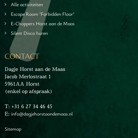
Alle activiteiten
Escape Room 'Forbidden Floor'
E-Choppers Horst aan de Maas
Silent Disco huren
CONTACT
Dagje Horst aan de Maas
Jacob Merlostraat 1
5961AA Horst
(enkel op afspraak)
T: +31 6 27 34 46 45
E:
info@dagjehorstaandemaas.nl
Sitemap