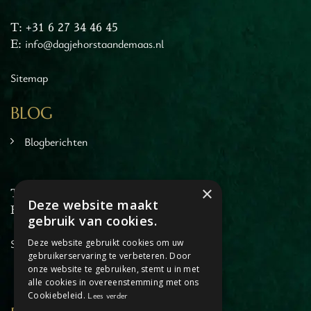
T: +31 6 27 34 46 45
E:
info@dagjehorstaandemaas.nl
Sitemap
BLOG
Blogberichten
×
T: +31 6 27 34 46 45
Deze website maakt
E:
info@dagjehorstaandemaas.nl
gebruik van cookies.
Sitemap
Deze website gebruikt cookies om uw
gebruikerservaring te verbeteren. Door
onze website te gebruiken, stemt u in met
alle cookies in overeenstemming met ons
Cookiebeleid.
Lees verder