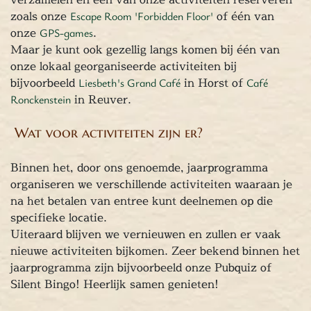
Chopper Tours
zoals onze
Escape Room 'Forbidden Floor'
of één van
je uit
onze
GPS-games
.
mburg
Maar je kunt ook gezellig langs komen bij één van
llen
onze lokaal georganiseerde activiteiten bij
en
bijvoorbeeld
Liesbeth's Grand Café
in Horst of
Café
inken
Ronckenstein
in Reuver.
ieten
Wat voor activiteiten zijn er?
tspannen
tuur
Binnen het, door ons genoemde, jaarprogramma
rlijk dagje
organiseren we verschillende activiteiten waaraan je
cape Room
na het betalen van entree kunt deelnemen op die
eel verzorgd
specifieke locatie.
rangement
Uiteraard blijven we vernieuwen en zullen er vaak
Chopper Tours
nieuwe activiteiten bijkomen. Zeer bekend binnen het
je uit
jaarprogramma zijn bijvoorbeeld onze Pubquiz of
mburg
Silent Bingo! Heerlijk samen genieten!
llen