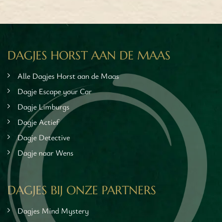
en
inken
ieten
tspannen
DAGJES HORST AAN DE MAAS
tuur
rlijk dagje
Alle Dagjes Horst aan de Maas
cape Room
Dagje Escape your Car
eel verzorgd
Dagje Limburgs
rangement
Dagje Actief
Chopper Tours
Dagje Detective
je uit
Dagje naar Wens
mburg
llen
en
DAGJES BIJ ONZE PARTNERS
inken
ieten
Dagjes Mind Mystery
tspannen