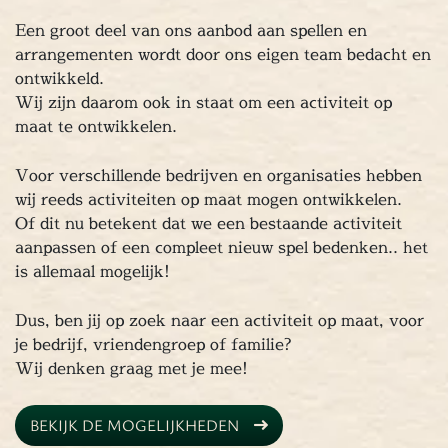
rangement
E-Chopper Tours
Dagje uit
Limburg
Een groot deel van ons aanbod aan spellen en
en
Eten
Drinken
Genieten
Ontspannen
Cultuu
arrangementen wordt door ons eigen team bedacht en
erlijk dagje
Escape Room
Geheel verzorgd
Arra
ontwikkeld.
nt
E-Chopper Tours
Dagje uit
Limburg
Spellen
Wij zijn daarom ook in staat om een activiteit op
Drinken
Genieten
Ontspannen
Cultuur
Heerli
maat te ontwikkelen.
e
Escape Room
Geheel verzorgd
Arrangement
per Tours
Dagje uit
Limburg
Spellen
Eten
Dri
Voor verschillende bedrijven en organisaties hebben
Genieten
Ontspannen
Cultuur
Heerlijk dagje
E
wij reeds activiteiten op maat mogen ontwikkelen.
 Room
Of dit nu betekent dat we een bestaande activiteit
Geheel verzorgd
Arrangement
E-Chopper
aanpassen of een compleet nieuw spel bedenken.. het
Dagje uit
Limburg
Spellen
Eten
Drinken
Gen
is allemaal mogelijk!
Ontspannen
Cultuur
Heerlijk dagje
Escape Ro
heel verzorgd
Arrangement
E-Chopper Tours
D
Dus, ben jij op zoek naar een activiteit op maat, voor
t
Limburg
Spellen
Eten
Drinken
je bedrijf, vriendengroep of familie?
ieten
Wij denken graag met je mee!
tspannen
tuur
BEKIJK DE MOGELIJKHEDEN
rlijk dagje